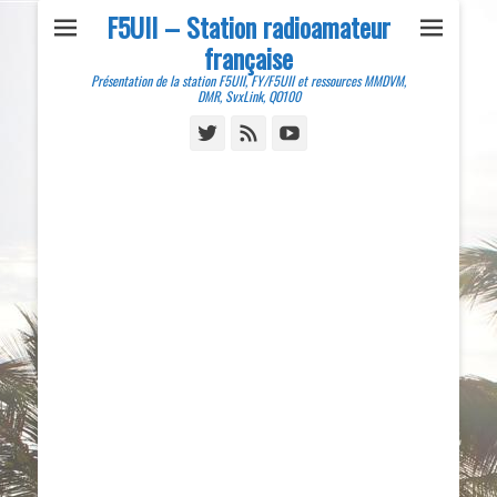
F5UII – Station radioamateur
française
Présentation de la station F5UII, FY/F5UII et ressources MMDVM,
DMR, SvxLink, QO100
Twitter
Feed
YouTube