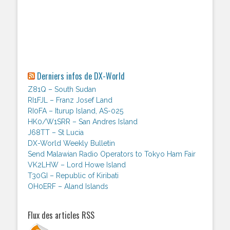
Derniers infos de DX-World
Z81Q – South Sudan
RI1FJL – Franz Josef Land
RI0FA – Iturup Island, AS-025
HK0/W1SRR – San Andres Island
J68TT – St Lucia
DX-World Weekly Bulletin
Send Malawian Radio Operators to Tokyo Ham Fair
VK2LHW – Lord Howe Island
T30GI – Republic of Kiribati
OH0ERF – Aland Islands
Flux des articles RSS