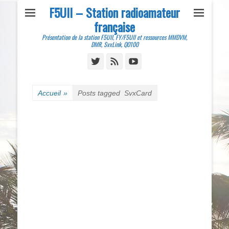
F5UII – Station radioamateur
française
Présentation de la station F5UII, FY/F5UII et ressources MMDVM,
DMR, SvxLink, QO100
Twitter
Feed
YouTube
Accueil
»
Posts tagged
SvxCard