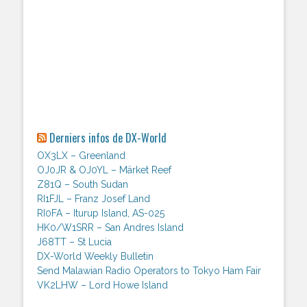
Derniers infos de DX-World
OX3LX – Greenland
OJ0JR & OJ0YL – Märket Reef
Z81Q – South Sudan
RI1FJL – Franz Josef Land
RI0FA – Iturup Island, AS-025
HK0/W1SRR – San Andres Island
J68TT – St Lucia
DX-World Weekly Bulletin
Send Malawian Radio Operators to Tokyo Ham Fair
VK2LHW – Lord Howe Island