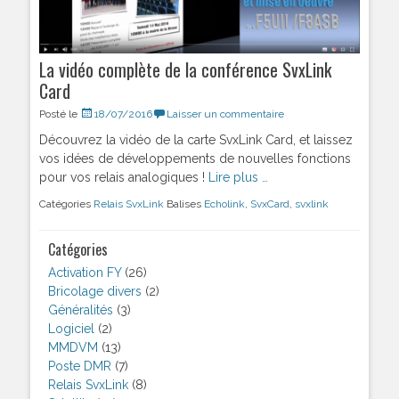
La vidéo complète de la conférence SvxLink
Card
Posté le
18/07/2016
Laisser un commentaire
Découvrez la vidéo de la carte SvxLink Card, et laissez
vos idées de développements de nouvelles fonctions
pour vos relais analogiques !
Lire plus …
Catégories
Relais SvxLink
Balises
Echolink
,
SvxCard
,
svxlink
Catégories
Activation FY
(26)
Bricolage divers
(2)
Généralités
(3)
Logiciel
(2)
MMDVM
(13)
Poste DMR
(7)
Relais SvxLink
(8)