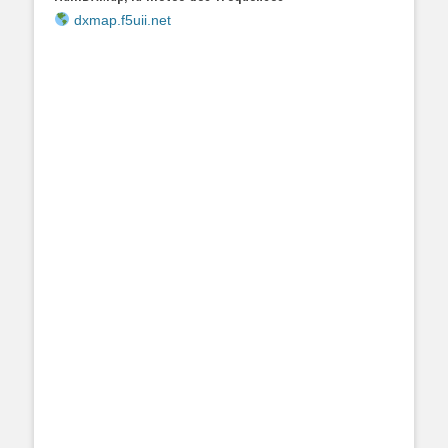
dxmap.f5uii.net