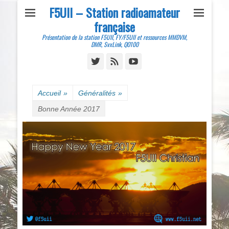
F5UII – Station radioamateur
française
Présentation de la station F5UII, FY/F5UII et ressources MMDVM,
DMR, SvxLink, QO100
Twitter
Feed
YouTube
Accueil
»
Généralités
»
Bonne Année 2017