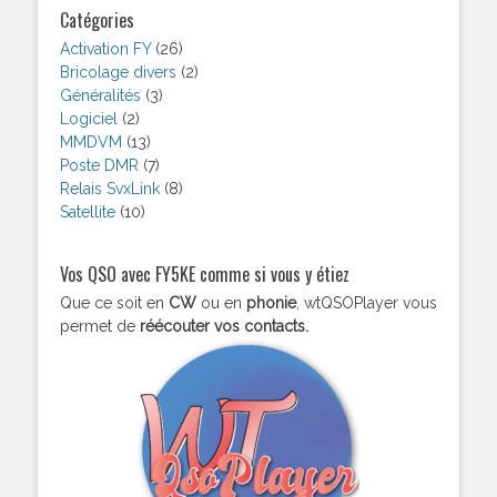
Catégories
Activation FY
(26)
Bricolage divers
(2)
Généralités
(3)
Logiciel
(2)
MMDVM
(13)
Poste DMR
(7)
Relais SvxLink
(8)
Satellite
(10)
Vos QSO avec FY5KE comme si vous y étiez
Que ce soit en
CW
ou en
phonie
, wtQSOPlayer vous
permet de
réécouter vos contacts.