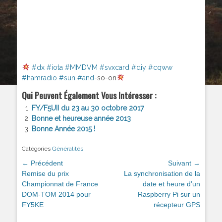
#
dx
#
iota
#
MMDVM
#
svxcard
#
diy
#
cqww
#
hamradio
#
sun
#
and
-so-on
Qui Peuvent Également Vous Intéresser :
FY/F5UII du 23 au 30 octobre 2017
Bonne et heureuse année 2013
Bonne Année 2015 !
Catégories
Généralités
Navigation
← Précédent
Suivant →
de
Article
Remise du prix
Article
La synchronisation de la
précédent :
Championnat de France
suivant :
date et heure d’un
l’article
DOM-TOM 2014 pour
Raspberry Pi sur un
FY5KE
récepteur GPS