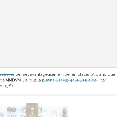
ectronic
permet avantageusement de remplacer l’Arduino Due
ode
MMDVM
. De plus la
platine STM32F446RE Nucleo
par
on 15€)