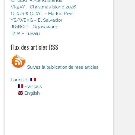
OH0ERF – Aland Islands
VK9XY – Christmas Island 2026
OJ0JR & OJ0YL – Märket Reef
YS/WE9G – El Salvador
JD1BQP – Ogasawara
T2JK – Tuvalu
Flux des articles RSS
Suivez la publication de mes articles
Langue :
Français
English