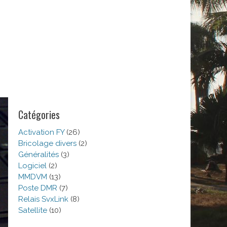
Catégories
Activation FY
(26)
Bricolage divers
(2)
Généralités
(3)
Logiciel
(2)
MMDVM
(13)
Poste DMR
(7)
Relais SvxLink
(8)
Satellite
(10)