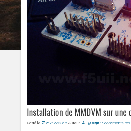
Installation de MMDVM sur une
Posté le
21/12/2016
Auteur
F5UII
41 commentaires