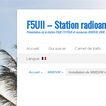
F5UII – Station radioa
Présentation de la station F5UII, FY/F5UII et ressources MMDVM, DMR,
Menu principal
Aller
Accueil
Qui suis-je
Carnet de trafic
au
Menu secondaire
Aller
contenu
Langue :
au
contenu
Accueil
»
MMDVM
»
Installation de MMDVM 