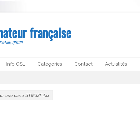
mateur française
 SvxLink, QO100
Info QSL
Catégories
Contact
Actualités
sur une carte STM32F4xx