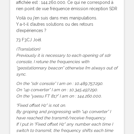
affichée est : 144.260.000. Ce qui ne correspond à
rien point de vue fréquence émission réception SDR
Voilà ou j’en suis dans mes manipulations.
Y a-t-il d’autres solutions ou des retours
d’expériences ?
73 F3CJ Joël
(Translation)
Previously it is necessary to each opening of sdr
console, I retune the frequencies with
“geostationnary beacon” otherwise I’m always out of
sync.
On the “sdr console” I am on : 10.489.757.290.
On “up converter” I am on : 10.345.497.290.
On the “yaesu FT 817” I am on : 144.260.000.
“Fixed offset Hz” is not on.
By groping and progressing with “up converter” I
have reached the transmit/receive frequency.
If I put in “Fixed offset Hz” any number each time I
switch to transmit, the frequency shifts each time