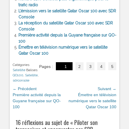
trafic radio
L’émission vers le satellite Qatar Oscar 100 avec SDR
Console
La réception du satellite Qatar Oscar 100 avec SDR
Console
Première activité depuis la Guyane française sur QO-
100
Émettre en télévision numérique vers le satellite
Qatar Oscar 100
Catégories
Pages :
1
2
3
4
5
Satellite
Balises
QO100
,
Satellite
,
sdrconsole
Navigation
← Précédent
Suivant →
de
Article
Première activité depuis la
Article
Émettre en télévision
précédent :
Guyane française sur QO-
suivant :
numérique vers le satellite
l’article
100
Qatar Oscar 100
16 réflexions au sujet de «
Piloter son