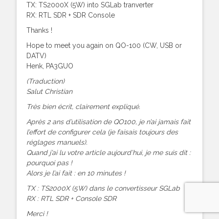
TX: TS2000X (5W) into SGLab tranverter
RX: RTL SDR + SDR Console
Thanks !
Hope to meet you again on QO-100 (CW, USB or
DATV)
Henk, PA3GUO
(Traduction)
Salut Christian
Très bien écrit, clairement expliqué.
Après 2 ans d’utilisation de QO100, je n’ai jamais fait
l’effort de configurer cela (je faisais toujours des
réglages manuels).
Quand j’ai lu votre article aujourd’hui, je me suis dit :
pourquoi pas !
Alors je l’ai fait : en 10 minutes !
TX : TS2000X (5W) dans le convertisseur SGLab
RX : RTL SDR + Console SDR
Merci !