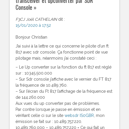
transceiver et upconverter par SDR
Console
»
F3CJ Joël CATHELAIN
dit :
15/01/2020 à 17:52
Bonjour Christian
J’ai suivi à la lettre ce qui concerne le pilote d’un ft
817 avec sdr console. Ça fonctionne point de vue
pilotage mais, néanmoins j’ai constaté ceci :
– Le Up converter sur la fonction du ft 817 est réglé
sur : 10345.500.000
– Sur Sdr console j’affiche avec le vernier du FT 817
la fréquence de 10.489.760.
– Sur l’écran du Ft 817 l’affichage de la fréquence est
de 144.260.000
Aux vues du up converter pas de problèmes.
Par contre lorsque je passe en émission et en
vérifiant celle ci sur le site
websdr IS0GBR
, mon
émission se fait sur : 10.489.757.220.
10.489.760.000 – 10.489.757.220 = Ce qui fait un