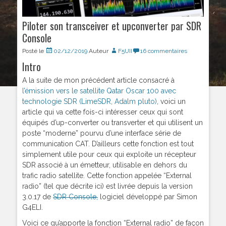
Piloter son transceiver et upconverter par SDR
Console
Posté le
02/12/2019
Auteur
F5UII
16 commentaires
Intro
A la suite de mon précédent article consacré à
l’émission vers le satellite Qatar Oscar 100 avec
technologie SDR (LimeSDR, Adalm pluto)
, voici un
article qui va cette fois-ci intéresser ceux qui sont
équipés d’up-converter ou transverter et qui utilisent un
poste “moderne” pourvu d’une interface série de
communication CAT. D’ailleurs cette fonction est tout
simplement utile pour ceux qui exploite un récepteur
SDR associé à un émetteur, utilisable en dehors du
trafic radio satellite. Cette fonction appelée “External
radio” (tel que décrite ici) est livrée depuis la version
3.0.17 de
SDR Console,
logiciel développé par Simon
G4ELI.
Voici ce qu’apporte la fonction “External radio” de façon