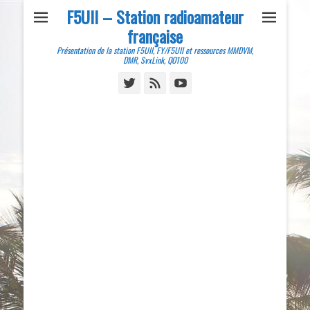
F5UII – Station radioamateur
française
Présentation de la station F5UII, FY/F5UII et ressources MMDVM,
DMR, SvxLink, QO100
Twitter
Feed
YouTube