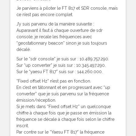
Je parviens à piloter le FT 817 et SDR console, mais
ce n’est pas encore complet.
J’y suis parvenu de la manière suivante :
Auparavant il faut à chaque ouverture de sdr
console, je recale les fréquences avec
“geostationnary beacon” sinon je suis toujours
décalé.
Sur le “sdr console” je suis sur : 10.489.757.290.
Sur “up converter” je suis sur : 10.345.497.290.
Sur le “yaesu FT 817” suis sur : 144.260.000.
“Fixed offset Hz” n’est pas en fonction.
En c’est en tâtonnant et en progressant avec “up
converter” que je suis parvenu sur la fréquence
émission/réception.
Si je mets dans “Fixed offset Hz” un quelconque
chiffre à chaque fois que je passe en émission la
fréquence se décale à chaque fois selon le chiffre
inscrit.
Par contre sur le “Yaesu FT 817” la fréquence