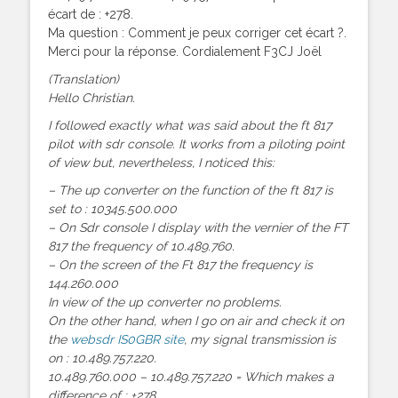
écart de : +278.
Ma question : Comment je peux corriger cet écart ?.
Merci pour la réponse. Cordialement F3CJ Joël
(Translation)
Hello Christian.
I followed exactly what was said about the ft 817
pilot with sdr console. It works from a piloting point
of view but, nevertheless, I noticed this:
– The up converter on the function of the ft 817 is
set to : 10345.500.000
– On Sdr console I display with the vernier of the FT
817 the frequency of 10.489.760.
– On the screen of the Ft 817 the frequency is
144.260.000
In view of the up converter no problems.
On the other hand, when I go on air and check it on
the
websdr IS0GBR site
, my signal transmission is
on : 10.489.757.220.
10.489.760.000 – 10.489.757.220 = Which makes a
difference of : +278.