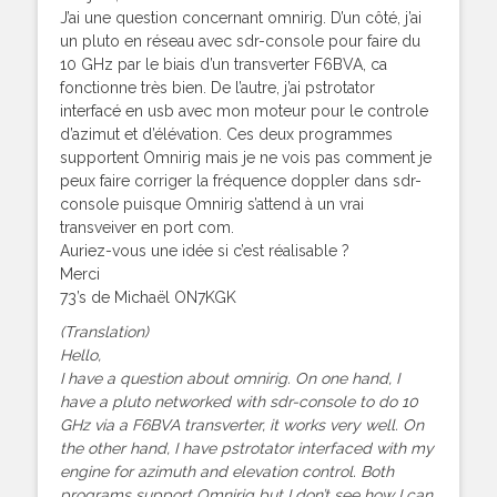
J’ai une question concernant omnirig. D’un côté, j’ai
un pluto en réseau avec sdr-console pour faire du
10 GHz par le biais d’un transverter F6BVA, ca
fonctionne très bien. De l’autre, j’ai pstrotator
interfacé en usb avec mon moteur pour le controle
d’azimut et d’élévation. Ces deux programmes
supportent Omnirig mais je ne vois pas comment je
peux faire corriger la fréquence doppler dans sdr-
console puisque Omnirig s’attend à un vrai
transveiver en port com.
Auriez-vous une idée si c’est réalisable ?
Merci
73’s de Michaël ON7KGK
(Translation)
Hello,
I have a question about omnirig. On one hand, I
have a pluto networked with sdr-console to do 10
GHz via a F6BVA transverter, it works very well. On
the other hand, I have pstrotator interfaced with my
engine for azimuth and elevation control. Both
programs support Omnirig but I don’t see how I can