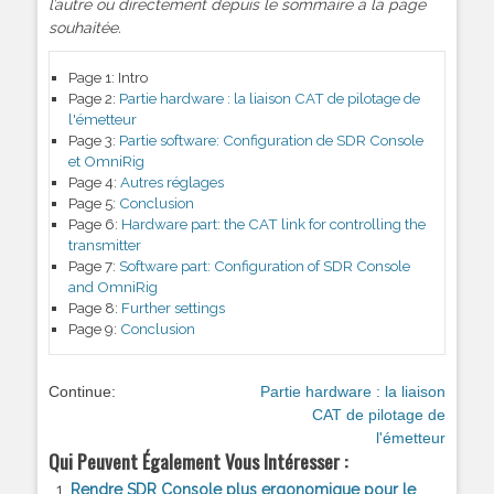
l’autre ou directement depuis le sommaire à la page
souhaitée.
Page 1:
Intro
Page 2:
Partie hardware : la liaison CAT de pilotage de
l'émetteur
Page 3:
Partie software: Configuration de SDR Console
et OmniRig
Page 4:
Autres réglages
Page 5:
Conclusion
Page 6:
Hardware part: the CAT link for controlling the
transmitter
Page 7:
Software part: Configuration of SDR Console
and OmniRig
Page 8:
Further settings
Page 9:
Conclusion
Continue:
Partie hardware : la liaison
CAT de pilotage de
l'émetteur
Qui Peuvent Également Vous Intéresser :
Rendre SDR Console plus ergonomique pour le