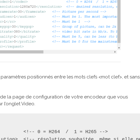
 paramètres positionnés entre les mots clefs <mot clef>, et sans
 de la page de configuration de votre encodeur que vous
r l’onglet Video.
        <!-- 0 = H264  /  1 = H265 -->

lution>  <!-- résolution souhaitée, même si elle n