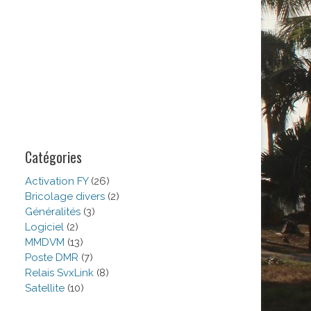
Catégories
Activation FY
(26)
Bricolage divers
(2)
Généralités
(3)
Logiciel
(2)
MMDVM
(13)
Poste DMR
(7)
Relais SvxLink
(8)
Satellite
(10)