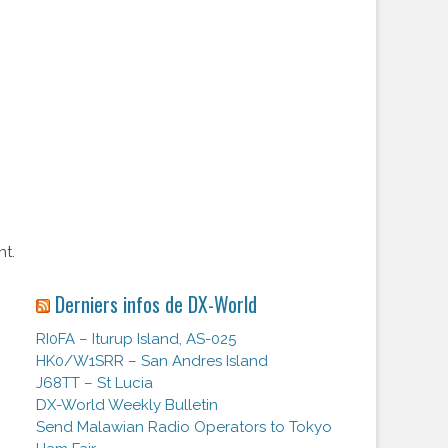
nt.
Derniers infos de DX-World
RI0FA – Iturup Island, AS-025
HK0/W1SRR – San Andres Island
J68TT – St Lucia
DX-World Weekly Bulletin
Send Malawian Radio Operators to Tokyo