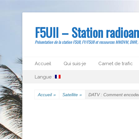
F5UII – Station radioa
Présentation de la station F5UII, FY/F5UII et ressources MMDVM, DMR,
Menu principal
Aller
Accueil
Qui suis-je
Carnet de trafic
au
Menu secondaire
Aller
contenu
Langue :
au
contenu
Accueil
»
Satellite
»
DATV : Comment encoder