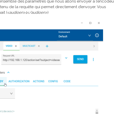
 l’ensemble des paramètres que nous allons envoyer à l’encodeur
ontenu de la requête qui permet directement d’envoyer. Vous
it (
<audioen>1</audioen>
)