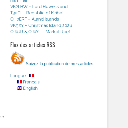
Ham Fair
VK2LHW – Lord Howe Island
T30GI – Republic of Kiribati
OH0ERF – Aland Islands
VK9XY – Christmas Island 2026
OJ0JR & OJ0YL – Märket Reef
Flux des articles RSS
Suivez la publication de mes articles
Langue :
Français
English
ne