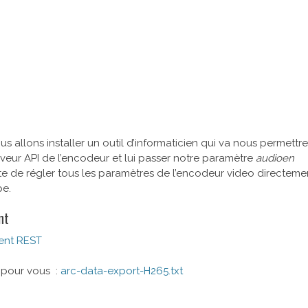
s allons installer un outil d’informaticien qui va nous permettre
eur API de l’encodeur et lui passer notre paramètre
audioen
te de régler tous les paramètres de l’encodeur video directeme
pe.
nt
ent REST
é pour vous :
arc-data-export-H265.txt