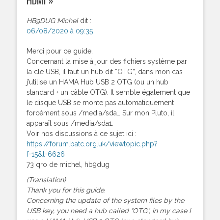
HB9DUG Michel
dit :
06/08/2020 à 09:35
Merci pour ce guide.
Concernant la mise à jour des fichiers système par
la clé USB, il faut un hub dit “OTG”, dans mon cas
j’utilise un HAMA Hub USB 2 OTG (ou un hub
standard + un câble OTG). Il semble également que
le disque USB se monte pas automatiquement
forcément sous /media/sda… Sur mon Pluto, il
apparaît sous /media/sda1.
Voir nos discussions à ce sujet ici :
https://forum.batc.org.uk/viewtopic.php?
f=15&t=6626
73 qro de michel, hb9dug
(Translation)
Thank you for this guide.
Concerning the update of the system files by the
USB key, you need a hub called “OTG”, in my case I