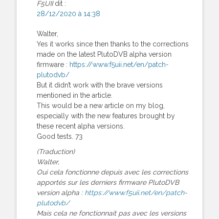
F5UII
dit :
28/12/2020 à 14:38
Walter,
Yes it works since then thanks to the corrections
made on the latest PlutoDVB alpha version
firmware :
https://www.f5uii.net/en/patch-
plutodvb/
But it didn’t work with the brave versions
mentioned in the article.
This would be a new article on my blog,
especially with the new features brought by
these recent alpha versions.
Good tests. 73
(Traduction)
Walter,
Oui cela fonctionne depuis avec les corrections
apportés sur les derniers firmware PlutoDVB
version alpha :
https://www.f5uii.net/en/patch-
plutodvb/
Mais cela ne fonctionnait pas avec les versions