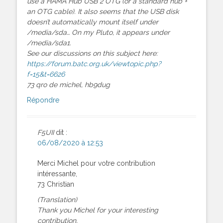
use a HAMA Hub USB 2 OTG (or a standard hub +
an OTG cable). It also seems that the USB disk
doesn’t automatically mount itself under
/media/sda… On my Pluto, it appears under
/media/sda1.
See our discussions on this subject here:
https://forum.batc.org.uk/viewtopic.php?
f=15&t=6626
73 qro de michel, hb9dug
Répondre
F5UII
dit :
06/08/2020 à 12:53
Merci Michel pour votre contribution
intéressante,
73 Christian
(Translation)
Thank you Michel for your interesting
contribution,