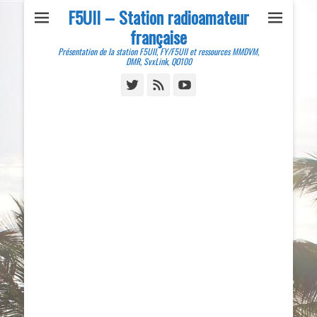
F5UII – Station radioamateur
française
Présentation de la station F5UII, FY/F5UII et ressources MMDVM,
DMR, SvxLink, QO100
Twitter
Feed
YouTube