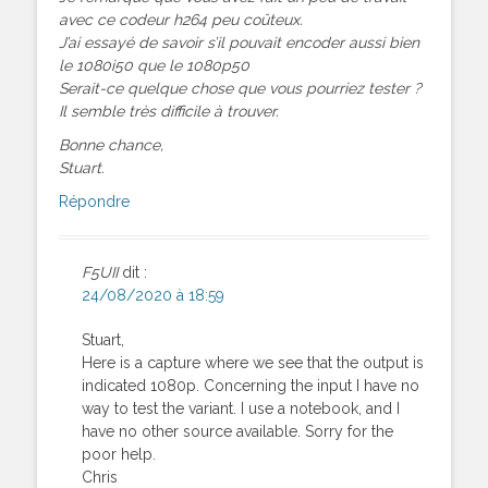
avec ce codeur h264 peu coûteux.
J’ai essayé de savoir s’il pouvait encoder aussi bien
le 1080i50 que le 1080p50
Serait-ce quelque chose que vous pourriez tester ?
Il semble très difficile à trouver.
Bonne chance,
Stuart.
Répondre
F5UII
dit :
24/08/2020 à 18:59
Stuart,
Here is a capture where we see that the output is
indicated 1080p. Concerning the input I have no
way to test the variant. I use a notebook, and I
have no other source available. Sorry for the
poor help.
Chris