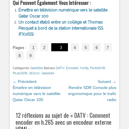
Qui Peuvent Également Vous Intéresser :
Émettre en télévision numérique vers le satellite
Qatar Oscar 100
Un contact établi entre un collège et Thomas
Pesquet à bord de la station internationale ISS
(FX0ISS)
Pages :
1
2
3
4
5
6
7
8
9
Catégories
Satellite
Balises
DATV
,
Encoder
,
H265
,
PlutoDVB
,
PlutoSDR
,
QO100
,
Satellite
Navigation
← Précédent
Suivant →
de
Article
Émettre en télévision
Article
Rendre SDR Console plus
précédent :
numérique vers le satellite
suivant :
ergonomique pour le trafic
l’article
Qatar Oscar 100
radio
12 réflexions au sujet de «
DATV : Comment
encoder en h.265 avec un encodeur externe
HDMI
»