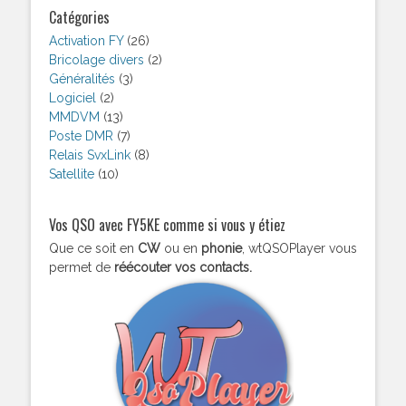
Catégories
Activation FY
(26)
Bricolage divers
(2)
Généralités
(3)
Logiciel
(2)
MMDVM
(13)
Poste DMR
(7)
Relais SvxLink
(8)
Satellite
(10)
Vos QSO avec FY5KE comme si vous y étiez
Que ce soit en
CW
ou en
phonie
, wtQSOPlayer vous
permet de
réécouter vos contacts.