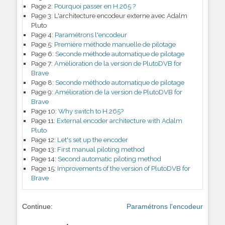
Page 2:
Pourquoi passer en H.265 ?
Page 3:
L'architecture encodeur externe avec Adalm
Pluto
Page 4:
Paramétrons l'encodeur
Page 5:
Première méthode manuelle de pilotage
Page 6:
Seconde méthode automatique de pilotage
Page 7:
Amélioration de la version de PlutoDVB for
Brave
Page 8:
Seconde méthode automatique de pilotage
Page 9:
Amélioration de la version de PlutoDVB for
Brave
Page 10:
Why switch to H.265?
Page 11:
External encoder architecture with Adalm
Pluto
Page 12:
Let's set up the encoder
Page 13:
First manual piloting method
Page 14:
Second automatic piloting method
Page 15:
Improvements of the version of PlutoDVB for
Brave
Continue:
Paramétrons l'encodeur