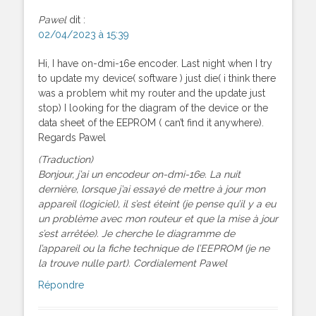
Pawel
dit :
02/04/2023 à 15:39
Hi, I have on-dmi-16e encoder. Last night when I try
to update my device( software ) just die( i think there
was a problem whit my router and the update just
stop) I looking for the diagram of the device or the
data sheet of the EEPROM ( can’t find it anywhere).
Regards Pawel
(Traduction)
Bonjour, j’ai un encodeur on-dmi-16e. La nuit
dernière, lorsque j’ai essayé de mettre à jour mon
appareil (logiciel), il s’est éteint (je pense qu’il y a eu
un problème avec mon routeur et que la mise à jour
s’est arrêtée). Je cherche le diagramme de
l’appareil ou la fiche technique de l’EEPROM (je ne
la trouve nulle part). Cordialement Pawel
Répondre