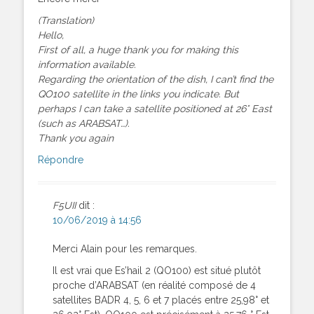
(Translation)
Hello,
First of all, a huge thank you for making this
information available.
Regarding the orientation of the dish, I can’t find the
QO100 satellite in the links you indicate. But
perhaps I can take a satellite positioned at 26° East
(such as ARABSAT…).
Thank you again
Répondre
F5UII
dit :
10/06/2019 à 14:56
Merci Alain pour les remarques.
Il est vrai que Es’hail 2 (QO100) est situé plutôt
proche d’ARABSAT (en réalité composé de 4
satellites BADR 4, 5, 6 et 7 placés entre 25,98° et