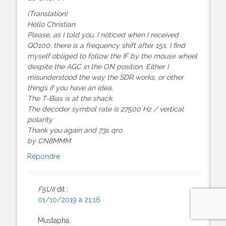
(Translation)
Hello Christian
Please, as I told you, I noticed when I received
QO100, there is a frequency shift after 15s. I find
myself obliged to follow the IF by the mouse wheel
despite the AGC in the ON position. Either I
misunderstood the way the SDR works, or other
things if you have an idea.
The T-Bias is at the shack.
The decoder symbol rate is 27500 Hz / vertical
polarity.
Thank you again and 73s qro
by CN8MMM
Répondre
F5UII
dit :
01/10/2019 à 21:16
Mustapha,