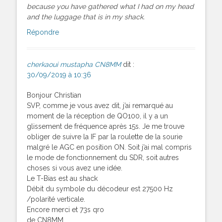
because you have gathered what I had on my head
and the luggage that is in my shack.
Répondre
cherkaoui mustapha CN8MM
dit :
30/09/2019 à 10:36
Bonjour Christian
SVP, comme je vous avez dit, j’ai remarqué au
moment de la réception de QO100, il y a un
glissement de fréquence après 15s. Je me trouve
obliger de suivre la IF par la roulette de la sourie
malgré le AGC en position ON. Soit j’ai mal compris
le mode de fonctionnement du SDR, soit autres
choses si vous avez une idée.
Le T-Bias est au shack
Débit du symbole du décodeur est 27500 Hz
/polarité verticale.
Encore merci et 73s qro
de CN8MM