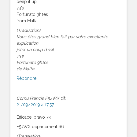
peep it up
73’s
Fortunato 9h1es
from Malta
(Traduction)
Vous êtes grand bien fait par votre excellente
explication
jeter un coup d’œil
73’s
Fortunato 9h1es
de Malte
Répondre
Cornu Francis F5JWX
dit :
21/09/2019 à 17:57
Efficace, bravo 73
F5JWX département 66
(Translation)