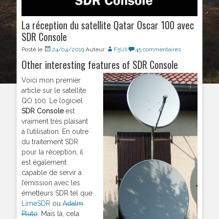
La réception du satellite Qatar Oscar 100 avec
SDR Console
Posté le
24/04/2019
Auteur
F5UII
45 commentaires
Other interesting features of SDR Console
Voici mon premier
article sur le satellite
QO 100. Le logiciel
SDR Console
est
vraiment très plaisant
à l’utilisation. En outre
du traitement SDR
pour la réception, il
est également
capable de servir à
l’émission avec les
émetteurs SDR tel que
LimeSDR
ou
Adalm
Pluto
. Mais là, cela