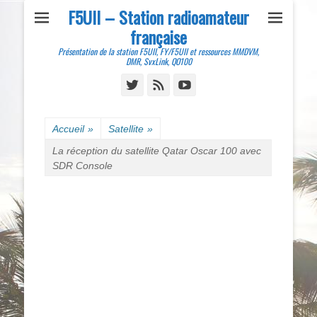
F5UII – Station radioamateur
française
Présentation de la station F5UII, FY/F5UII et ressources MMDVM,
DMR, SvxLink, QO100
Twitter
Feed
YouTube
Accueil
»
Satellite
»
La réception du satellite Qatar Oscar 100 avec
SDR Console