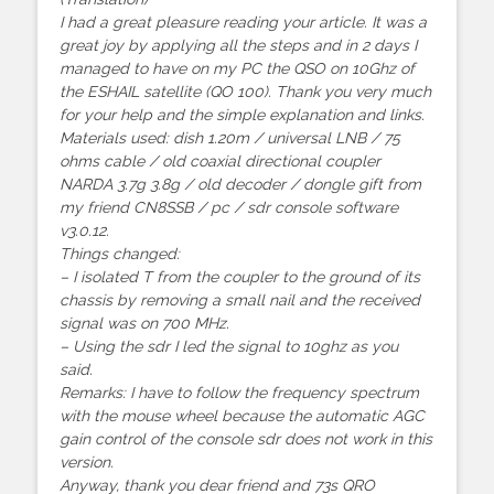
I had a great pleasure reading your article. It was a
great joy by applying all the steps and in 2 days I
managed to have on my PC the QSO on 10Ghz of
the ESHAIL satellite (QO 100). Thank you very much
for your help and the simple explanation and links.
Materials used: dish 1.20m / universal LNB / 75
ohms cable / old coaxial directional coupler
NARDA 3.7g 3.8g / old decoder / dongle gift from
my friend CN8SSB / pc / sdr console software
v3.0.12.
Things changed:
– I isolated T from the coupler to the ground of its
chassis by removing a small nail and the received
signal was on 700 MHz.
– Using the sdr I led the signal to 10ghz as you
said.
Remarks: I have to follow the frequency spectrum
with the mouse wheel because the automatic AGC
gain control of the console sdr does not work in this
version.
Anyway, thank you dear friend and 73s QRO