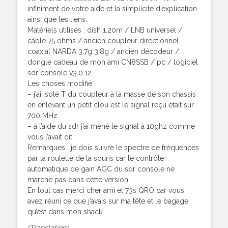
infiniment de votre aide et la simplicité d’explication
ainsi que les liens.
Matériels utilisés : dish 1.20m / LNB universel /
câble 75 ohms / ancien coupleur directionnel
coaxial NARDA 3.7g 3.8g / ancien décodeur /
dongle cadeau de mon ami CN8SSB / pc / logiciel
sdr console v3.0.12.
Les choses modifié :
– j’ai isolé T du coupleur à la masse de son chassis
en enlevant un petit clou est le signal reçu était sur
700 MHz.
– à l’aide du sdr j’ai mené le signal à 10ghz comme
vous l’avait dit
Remarques : je dois suivre le spectre de fréquences
par la roulette de la souris car le contrôle
automatique de gain AGC du sdr console ne
marche pas dans cette version.
En tout cas merci cher ami et 73s QRO car vous
avez réuni ce que j’avais sur ma tête et le bagage
qu’est dans mon shack.
(Translation)