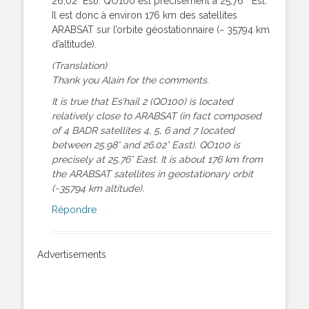
26,02° Est). QO100 est précisément à 25,76 ° Est.
Il est donc à environ 176 km des satellites
ARABSAT sur l’orbite géostationnaire (~ 35794 km
d’altitude).
(Translation)
Thank you Alain for the comments.
It is true that Es’hail 2 (QO100) is located
relatively close to ARABSAT (in fact composed
of 4 BADR satellites 4, 5, 6 and 7 located
between 25.98° and 26.02° East). QO100 is
precisely at 25.76° East. It is about 176 km from
the ARABSAT satellites in geostationary orbit
(~35794 km altitude).
Répondre
Advertisements