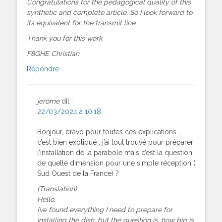
Congratulations for the pedagogical quality of this
synthetic and complete article. So I look forward to
its equivalent for the transmit line.
Thank you for this work.
F8GHE Christian
Répondre
jerome
dit :
22/03/2024 à 10:18
Bonjour, bravo pour toutes ces explications ,
c’est bien expliqué , j’ai tout trouvé pour préparer
l’installation de la parabole mais c’est la question,
de quelle dimension pour une simple réception (
Sud Ouest de la France) ?
(Translation)
Hello,
I’ve found everything I need to prepare for
installing the dish, but the question is, how big is