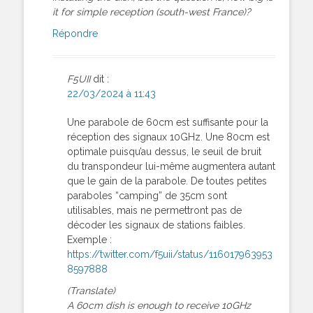
it for simple reception (south-west France)?
Répondre
F5UII
dit :
22/03/2024 à 11:43
Une parabole de 60cm est suffisante pour la
réception des signaux 10GHz. Une 80cm est
optimale puisqu’au dessus, le seuil de bruit
du transpondeur lui-même augmentera autant
que le gain de la parabole. De toutes petites
paraboles “camping” de 35cm sont
utilisables, mais ne permettront pas de
décoder les signaux de stations faibles.
Exemple :
https://twitter.com/f5uii/status/116017963953
8597888
(Translate)
A 60cm dish is enough to receive 10GHz