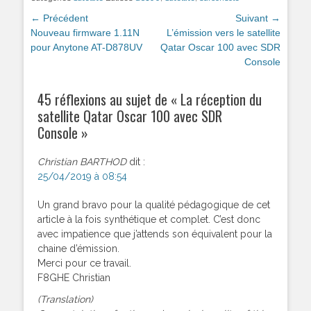
Navigation
← Précédent
Suivant →
de
Article
Nouveau firmware 1.11N
Article
L’émission vers le satellite
précédent :
pour Anytone AT-D878UV
suivant :
Qatar Oscar 100 avec SDR
l’article
Console
45 réflexions au sujet de «
La réception du
satellite Qatar Oscar 100 avec SDR
Console
»
Christian BARTHOD
dit :
25/04/2019 à 08:54
Un grand bravo pour la qualité pédagogique de cet
article à la fois synthétique et complet. C’est donc
avec impatience que j’attends son équivalent pour la
chaine d’émission.
Merci pour ce travail.
F8GHE Christian
(Translation)