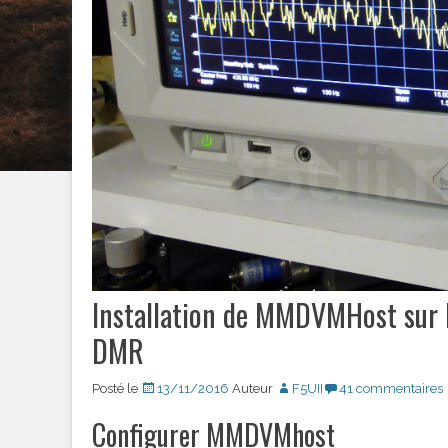
Installation de MMDVMHost sur 
DMR
Posté le
13/11/2016
Auteur
F5UII
41 commentaires
Configurer MMDVMhost