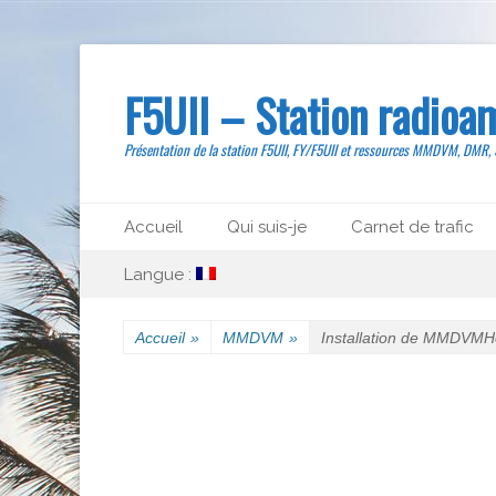
F5UII – Station radioa
Présentation de la station F5UII, FY/F5UII et ressources MMDVM, DMR,
Menu principal
Aller
Accueil
Qui suis-je
Carnet de trafic
au
Menu secondaire
Aller
contenu
Langue :
au
contenu
Accueil
»
MMDVM
»
Installation de MMDVMH