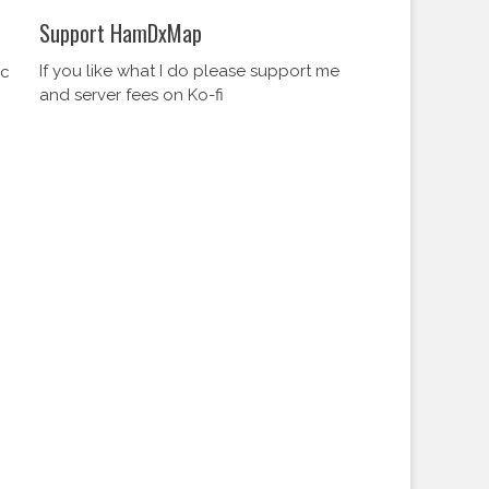
Support HamDxMap
If you like what I do please support me
nc
and server fees on Ko-fi