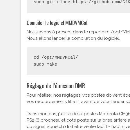
sudo git clone https://github.com/G4
Compiler le logiciel MMDVMCal
Nous avons à présent dans le répertoire /opt/M
Nous allons lancer la compilation du logiciel.
cd /opt/MMDVMCal/

sudo make
Réglage de l’émission DMR
Pour réaliser nos réglages, vos postes doivent être 
vos raccordements fil à fil avant de vous lancer s
Dans mon cas, j’utilise deux postes Motorola GM360
PS2 (6 broches), et coté poste sur la prise arriè
du signal Squelch doit être vérifié (actif = haut n