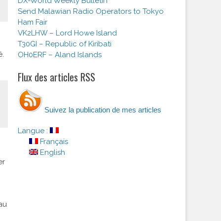
DX-World Weekly Bulletin
Send Malawian Radio Operators to Tokyo
Ham Fair
VK2LHW – Lord Howe Island
T30GI – Republic of Kiribati
é.
OH0ERF – Aland Islands
Flux des articles RSS
Suivez la publication de mes articles
Langue :
Français
English
er
eau