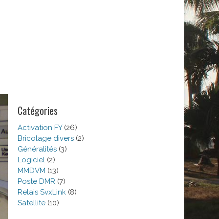
Catégories
Activation FY
(26)
Bricolage divers
(2)
Généralités
(3)
Logiciel
(2)
MMDVM
(13)
Poste DMR
(7)
Relais SvxLink
(8)
Satellite
(10)