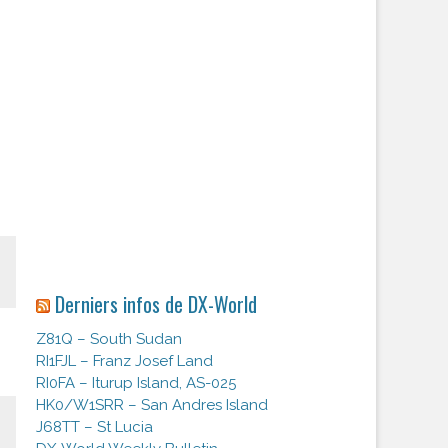
Derniers infos de DX-World
Z81Q – South Sudan
RI1FJL – Franz Josef Land
RI0FA – Iturup Island, AS-025
HK0/W1SRR – San Andres Island
J68TT – St Lucia