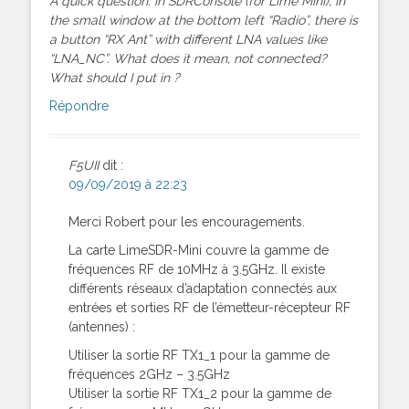
A quick question: in SDRConsole (for Lime Mini), in
the small window at the bottom left “Radio”, there is
a button “RX Ant” with different LNA values like
“LNA_NC”. What does it mean, not connected?
What should I put in ?
Répondre
F5UII
dit :
09/09/2019 à 22:23
Merci Robert pour les encouragements.
La carte LimeSDR-Mini couvre la gamme de
fréquences RF de 10MHz à 3.5GHz. Il existe
différents réseaux d’adaptation connectés aux
entrées et sorties RF de l’émetteur-récepteur RF
(antennes) :
Utiliser la sortie RF TX1_1 pour la gamme de
fréquences 2GHz – 3.5GHz
Utiliser la sortie RF TX1_2 pour la gamme de