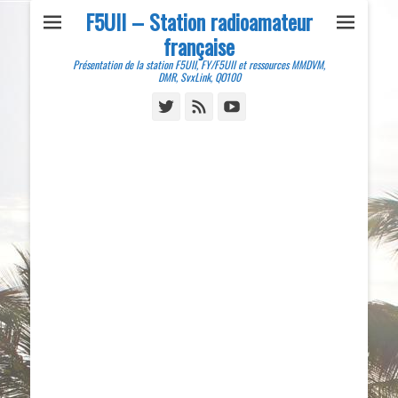
F5UII – Station radioamateur
française
Présentation de la station F5UII, FY/F5UII et ressources MMDVM,
DMR, SvxLink, QO100
Twitter
Feed
YouTube