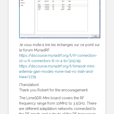
Je vous invite à lire les échanges sur ce point sur
le forum MyriadRF
https://discourse.myriadrf.org/t/rf-connection-
10-u-fl-connectors-6-rx-4-tx/305/49
https://discourse.myriadrf.org/t/limesdr-mini-
antenna-gain-modes-none-lnal-nc-lnah-and-
lnaw/2779
(Translation)
Thank you Robert for the encouragement.
The LimeSDR-Mini board covers the RF
frequency range from 10MHz to 3.5GHz. There
are different adaptation networks connected to