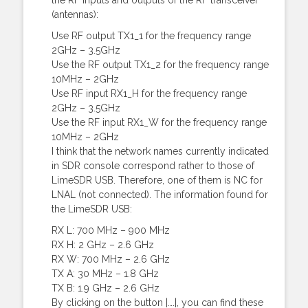
the RF inputs and outputs of the RF transceiver
(antennas):
Use RF output TX1_1 for the frequency range
2GHz – 3.5GHz
Use the RF output TX1_2 for the frequency range
10MHz – 2GHz
Use RF input RX1_H for the frequency range
2GHz – 3.5GHz
Use the RF input RX1_W for the frequency range
10MHz – 2GHz
I think that the network names currently indicated
in SDR console correspond rather to those of
LimeSDR USB. Therefore, one of them is NC for
LNAL (not connected). The information found for
the LimeSDR USB:
RX L: 700 MHz – 900 MHz
RX H: 2 GHz – 2.6 GHz
RX W: 700 MHz – 2.6 GHz
TX A: 30 MHz – 1.8 GHz
TX B: 1.9 GHz – 2.6 GHz
By clicking on the button |….|, you can find these