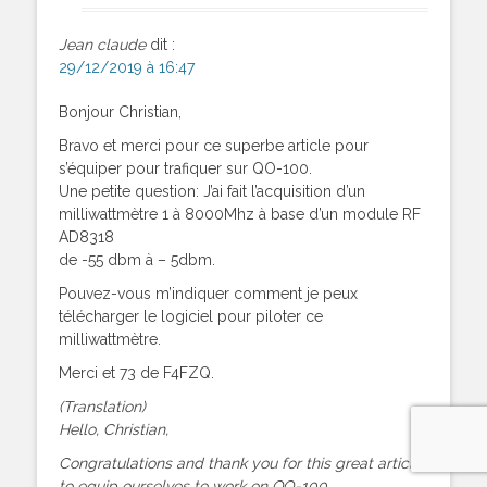
Jean claude
dit :
29/12/2019 à 16:47
Bonjour Christian,
Bravo et merci pour ce superbe article pour
s’équiper pour trafiquer sur QO-100.
Une petite question: J’ai fait l’acquisition d’un
milliwattmètre 1 à 8000Mhz à base d’un module RF
AD8318
de -55 dbm à – 5dbm.
Pouvez-vous m’indiquer comment je peux
télécharger le logiciel pour piloter ce
milliwattmètre.
Merci et 73 de F4FZQ.
(Translation)
Hello, Christian,
Congratulations and thank you for this great article
to equip ourselves to work on QO-100.