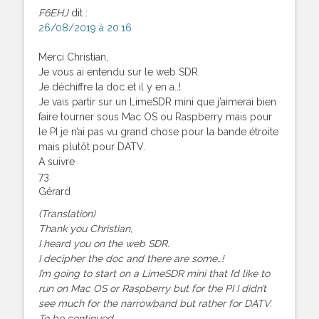
F6EHJ
dit :
26/08/2019 à 20:16
Merci Christian,
Je vous ai entendu sur le web SDR.
Je déchiffre la doc et il y en a..!
Je vais partir sur un LimeSDR mini que j’aimerai bien
faire tourner sous Mac OS ou Raspberry mais pour
le PI je n’ai pas vu grand chose pour la bande étroite
mais plutôt pour DATV.
A suivre
73
Gérard
(Translation)
Thank you Christian,
I heard you on the web SDR.
I decipher the doc and there are some…!
I’m going to start on a LimeSDR mini that I’d like to
run on Mac OS or Raspberry but for the PI I didn’t
see much for the narrowband but rather for DATV.
To be continued