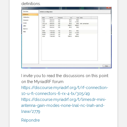
definitions.
I invite you to read the discussions on this point
on the MyriadRF forum
https://discourse.myriadrf.org/t/rf-connection-
10-u-fl-connectors-6-rx-4-tx/305/49
https://discourse.myriadrf.org/t/limesdr-mini-
antenna-gain-modes-none-lnal-nc-lnah-and-
lnaw/2779
Répondre