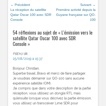
Navigation
← Précédent
Suivant →
de
Article
La réception du satellite
Article
Première activité depuis la
précédent :
Qatar Oscar 100 avec SDR
suivant :
Guyane française sur QO-
l’article
Console
100
54 réflexions au sujet de «
L’émission vers le
satellite Qatar Oscar 100 avec SDR
Console
»
F6EHJ
dit :
25/08/2019 à 15:37
Bonjour Christian,
Superbe travail…Bravo et merci de faire partager.
Je voudrais démarrer sur QO-100 sans aucune
expérience satellite (OM).
J’ai compris que dans votre description de la partie
réception, vous utilisiez un dongle RTL mais
qu’ensuite lorsque vous décrivez la partie émission,
vous utilisez un transceiver Lime SDR pour