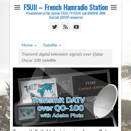
F5UII – French Hamradio Station
Presentation of the station F5UII, FY/F5UII, and MMDVM, DMR,
SvxLink, QO100 ressources
Twitter
Feed
YouTube
Home
»
Satellite
»
Transmit digital television signals over Qatar
Oscar 100 satellite