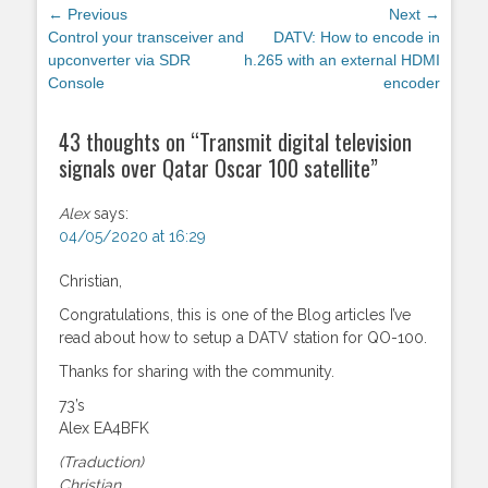
Post
← Previous
Next →
navigation
Previous
Control your transceiver and
Next
DATV: How to encode in
post:
upconverter via SDR
post:
h.265 with an external HDMI
Console
encoder
43 thoughts on “
Transmit digital television
signals over Qatar Oscar 100 satellite
”
Alex
says:
04/05/2020 at 16:29
Christian,
Congratulations, this is one of the Blog articles I’ve
read about how to setup a DATV station for QO-100.
Thanks for sharing with the community.
73’s
Alex EA4BFK
(Traduction)
Christian,