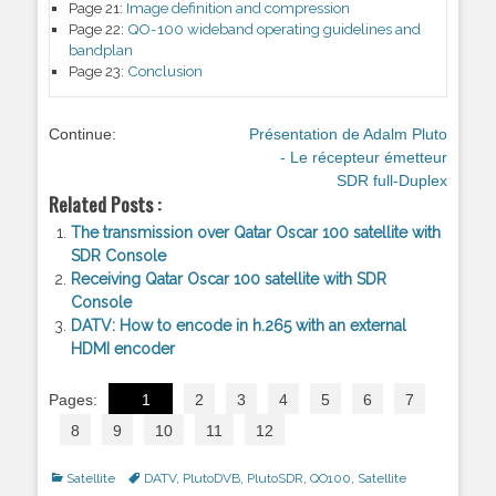
Page 21:
Image definition and compression
Page 22:
QO-100 wideband operating guidelines and
bandplan
Page 23:
Conclusion
Continue:
Présentation de Adalm Pluto
- Le récepteur émetteur
SDR full-Duplex
Related Posts :
The transmission over Qatar Oscar 100 satellite with
SDR Console
Receiving Qatar Oscar 100 satellite with SDR
Console
DATV: How to encode in h.265 with an external
HDMI encoder
Pages:
1
2
3
4
5
6
7
8
9
10
11
12
Categories
Satellite
Tags
DATV
,
PlutoDVB
,
PlutoSDR
,
QO100
,
Satellite