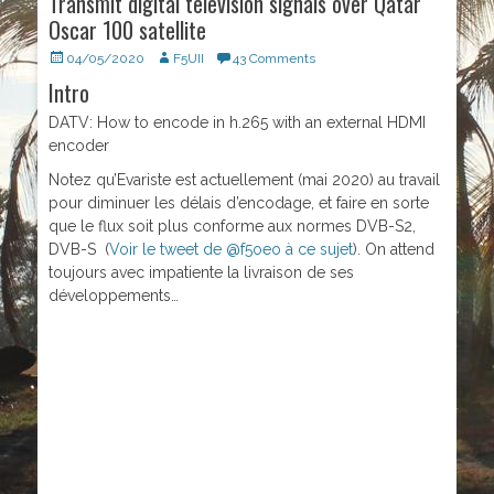
Transmit digital television signals over Qatar
Oscar 100 satellite
Posted
04/05/2020
Author
F5UII
43 Comments
on
Intro
DATV: How to encode in h.265 with an external HDMI
encoder
Notez qu’Evariste est actuellement (mai 2020) au travail
pour diminuer les délais d’encodage, et faire en sorte
que le flux soit plus conforme aux normes DVB-S2,
DVB-S (
Voir le tweet de @f5oeo à ce sujet
). On attend
toujours avec impatiente la livraison de ses
développements…