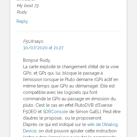
My best 73
Rudy
Reply
F5UII
says:
30/07/2020 at 21:27
Bonjour Rudy,
La carte exploite le changement d’état de la voie
GP0, et GP1 qui, lui, bloque le passage à
l’émission lorsque le Pluto démarre (GP1 actif en
même temps que GP0 au démarrage). Elle est
compatible avec les logiciels qui font
commande le GP0 au passage en émission du
pluto. C’est le cas en effet PlutoDVB d’Evarise
F5OEO et
SDRConsole
de Simon G4ELI. Peut être
d’autres le propose… ou le proposeront.
D’après ce qui est indiqué sur le
wiki de l’Analog
Device
, on doit pouvoir ajouter cette instruction