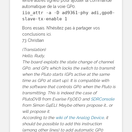
(entre autres lignes) pour ajouter la commande
automatique de la voie GP0.
iio_attr -a -D ad9361-phy adi,gpo0-
slave-tx-enable 1
Bons essais. N’hésitez pas à partager vos
conclusions ici.
73 Christian
(Translation)
Hello, Rudy,
The board exploits the state change of channel
GP0, and GP1 which locks the switch to transmit
when the Pluto starts (GP1 active at the same
time as GP0 at start up). It is compatible with
the software that controls GP0 when the Pluto is
transmitting. This is indeed the case of
PlutoDVB from Evarise F5OEO and
SDRConsole
from Simon G4ELI. Maybe others propose it… or
will propose it.
According to the
wiki of the Analog Device
, it
should be possible to add this instruction
(among other lines) to add automatic GP0