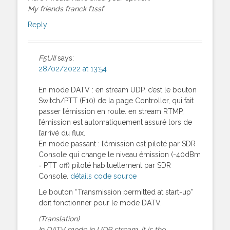
My friends franck f1ssf
Reply
F5UII
says:
28/02/2022 at 13:54
En mode DATV : en stream UDP, c’est le bouton
Switch/PTT (F10) de la page Controller, qui fait
passer l’émission en route. en stream RTMP,
l’émission est automatiquement assuré lors de
l’arrivé du flux.
En mode passant : l’émission est piloté par SDR
Console qui change le niveau émission (-40dBm
= PTT off) piloté habituellement par SDR
Console.
détails code source
Le bouton “Transmission permitted at start-up”
doit fonctionner pour le mode DATV.
(Translation)
In DATV mode in UDP stream, it is the