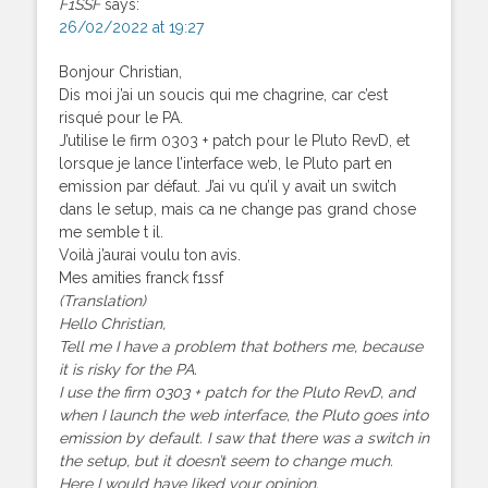
F1SSF
says:
26/02/2022 at 19:27
Bonjour Christian,
Dis moi j’ai un soucis qui me chagrine, car c’est
risqué pour le PA.
J’utilise le firm 0303 + patch pour le Pluto RevD, et
lorsque je lance l’interface web, le Pluto part en
emission par défaut. J’ai vu qu’il y avait un switch
dans le setup, mais ca ne change pas grand chose
me semble t il.
Voilà j’aurai voulu ton avis.
Mes amities franck f1ssf
(Translation)
Hello Christian,
Tell me I have a problem that bothers me, because
it is risky for the PA.
I use the firm 0303 + patch for the Pluto RevD, and
when I launch the web interface, the Pluto goes into
emission by default. I saw that there was a switch in
the setup, but it doesn’t seem to change much.
Here I would have liked your opinion.