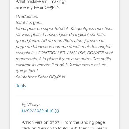
What mistake am I making?
Sincerely Peter OE5PLN
(Traduction)
Salut les gars,
Merci pour ce super tutoriel. J’ai quelques questions
s’il vous plaît : la mise à jour du logiciel est faite,
quand j’entre l’IP de mon Pluto alors j’arrive à la
page de bienvenue comme décrit, mais les onglets
essentiels : CONTROLLER, ANALYSIS, DONATE sont
manquants, à la place il y en a un autre. Ces outils
existent-ils encore ? et où ? Quelle erreur est-ce
que je fais ?
Salutations Peter OE5PLN
Reply
F5UII
says:
11/02/2022 at 10:33
Which version 0303 : From the landing page,
click on “Let’sgo to PlutoDVB”, then you reach