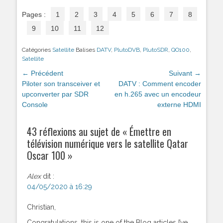
Pages :
1
2
3
4
5
6
7
8
9
10
11
12
Catégories
Satellite
Balises
DATV
,
PlutoDVB
,
PlutoSDR
,
QO100
,
Satellite
Navigation
← Précédent
Suivant →
de
Article
Piloter son transceiver et
Article
DATV : Comment encoder
précédent :
upconverter par SDR
suivant :
en h.265 avec un encodeur
l’article
Console
externe HDMI
43 réflexions au sujet de «
Émettre en
télévision numérique vers le satellite Qatar
Oscar 100
»
Alex
dit :
04/05/2020 à 16:29
Christian,
Congratulations, this is one of the Blog articles I’ve