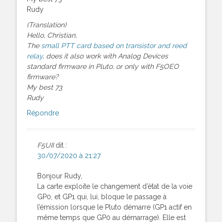
Rudy
(Translation)
Hello, Christian,
The
small PTT card based on transistor and reed
relay
, does it also work with Analog Devices
standard firmware in Pluto, or only with F5OEO
firmware?
My best 73
Rudy
Répondre
F5UII
dit :
30/07/2020 à 21:27
Bonjour Rudy,
La carte exploite le changement d’état de la voie
GP0, et GP1 qui, lui, bloque le passage à
l’émission lorsque le Pluto démarre (GP1 actif en
même temps que GP0 au démarrage). Elle est