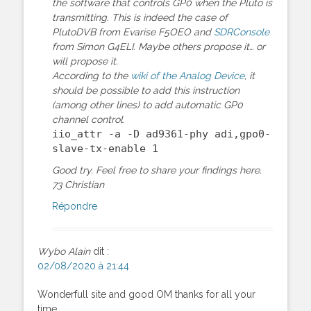
the software that controls GP0 when the Pluto is
transmitting. This is indeed the case of
PlutoDVB from Evarise F5OEO and
SDRConsole
from Simon G4ELI. Maybe others propose it… or
will propose it.
According to the
wiki of the Analog Device
, it
should be possible to add this instruction
(among other lines) to add automatic GP0
channel control.
iio_attr -a -D ad9361-phy adi,gpo0-
slave-tx-enable 1
Good try. Feel free to share your findings here.
73 Christian
Répondre
Wybo Alain
dit :
02/08/2020 à 21:44
Wonderfull site and good OM thanks for all your
time