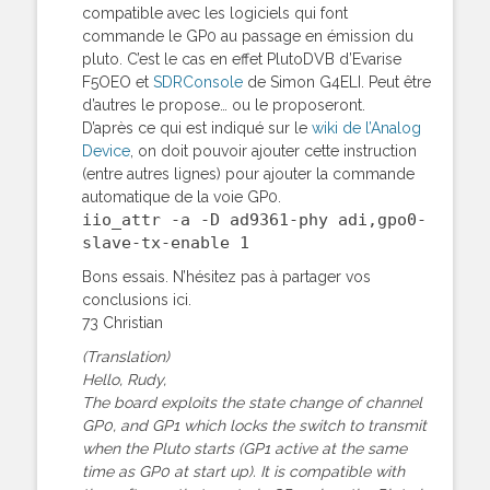
compatible avec les logiciels qui font
commande le GP0 au passage en émission du
pluto. C’est le cas en effet PlutoDVB d’Evarise
F5OEO et
SDRConsole
de Simon G4ELI. Peut être
d’autres le propose… ou le proposeront.
D’après ce qui est indiqué sur le
wiki de l’Analog
Device
, on doit pouvoir ajouter cette instruction
(entre autres lignes) pour ajouter la commande
automatique de la voie GP0.
iio_attr -a -D ad9361-phy adi,gpo0-
slave-tx-enable 1
Bons essais. N’hésitez pas à partager vos
conclusions ici.
73 Christian
(Translation)
Hello, Rudy,
The board exploits the state change of channel
GP0, and GP1 which locks the switch to transmit
when the Pluto starts (GP1 active at the same
time as GP0 at start up). It is compatible with