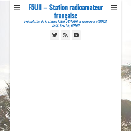
F5UII – Station radioamateur
française
Présentation de la station F5UII, FY/F5UII et ressources MMDVM,
DMR, SvxLink, QO100
Twitter
Feed
YouTube