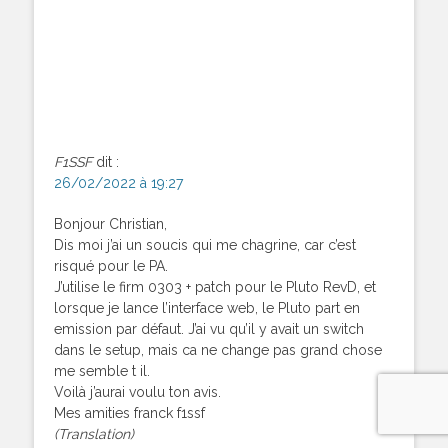
F1SSF
dit :
26/02/2022 à 19:27
Bonjour Christian,
Dis moi j’ai un soucis qui me chagrine, car c’est
risqué pour le PA.
J’utilise le firm 0303 + patch pour le Pluto RevD, et
lorsque je lance l’interface web, le Pluto part en
emission par défaut. J’ai vu qu’il y avait un switch
dans le setup, mais ca ne change pas grand chose
me semble t il.
Voilà j’aurai voulu ton avis.
Mes amities franck f1ssf
(Translation)