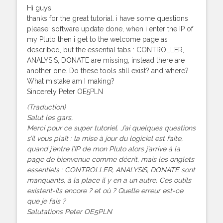
Hi guys,
thanks for the great tutorial. i have some questions
please: software update done, when i enter the IP of
my Pluto then i get to the welcome page as
described, but the essential tabs : CONTROLLER,
ANALYSIS, DONATE are missing, instead there are
another one. Do these tools still exist? and where?
What mistake am I making?
Sincerely Peter OE5PLN
(Traduction)
Salut les gars,
Merci pour ce super tutoriel. J’ai quelques questions
s’il vous plaît : la mise à jour du logiciel est faite,
quand j’entre l’IP de mon Pluto alors j’arrive à la
page de bienvenue comme décrit, mais les onglets
essentiels : CONTROLLER, ANALYSIS, DONATE sont
manquants, à la place il y en a un autre. Ces outils
existent-ils encore ? et où ? Quelle erreur est-ce
que je fais ?
Salutations Peter OE5PLN