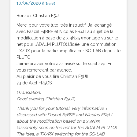
10/05/2020 à 15:53
Bonsoir Christian F5UII,
Merci pour votre tuto, très instructif. J’ai échangé
avec Pascal F4BRF et Nicolas FR4LI au sujet de la
modification à base de 2 x 4N35 (montage vu sur le
net pour l’ADALM PLUTO).L’idée, une commutation
TX/RX pour la partie amplificateur SG-LAB depuis le
PLUTO.
J’aimerai avoir votre avis avisé sur le sujet svp. En
vous remerciant par avance.
Au plaisir de vous lire Christian F5UII.
73 de Axel FR5GS
(Translation)
Good evening Christian F5UII,
Thank you for your tutorial, very informative. I
discussed with Pascal F4BRF and Nicolas FR4LI
about the modification based on 2 x 4N35
(assembly seen on the net for the ADALM PLUTO)
The idea, a TX/RX switching for the SG-LAB