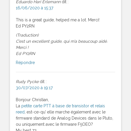
Eduardo Hari Erlemann
dit :
16/06/2020 à 15:37
This is a great guide, helped me a lot. Merci!
Ed PY2RN
(Traduction)
C’est un excellent guide, qui m’a beaucoup aidé.
Merci !
Ed PY2RN
Répondre
Rudy Pycke
dit :
30/07/2020 à 19:17
Bonjour Christian,
La
petite carte PTT à base de transistor et relais
reed
, est-ce-qu’ elle marche également avec le
firmware standard de Analog Devices dans le Pluto,
ou uniquement avec le firmware F5OEO?
My best 73