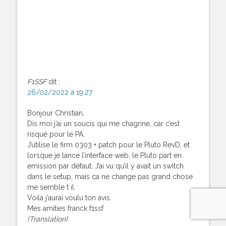
F1SSF
dit :
26/02/2022 à 19:27
Bonjour Christian,
Dis moi j’ai un soucis qui me chagrine, car c’est
risqué pour le PA.
J’utilise le firm 0303 + patch pour le Pluto RevD, et
lorsque je lance l’interface web, le Pluto part en
emission par défaut. J’ai vu qu’il y avait un switch
dans le setup, mais ca ne change pas grand chose
me semble t il.
Voilà j’aurai voulu ton avis.
Mes amities franck f1ssf
(Translation)