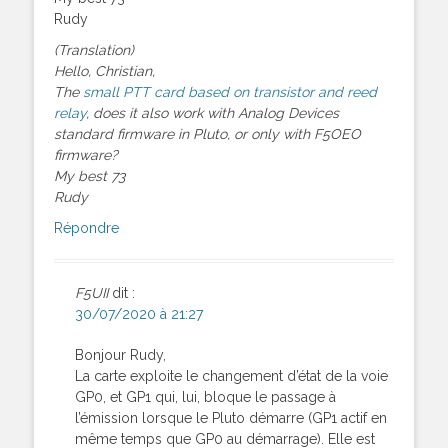
Rudy
(Translation)
Hello, Christian,
The
small PTT card based on transistor and reed
relay
, does it also work with Analog Devices
standard firmware in Pluto, or only with F5OEO
firmware?
My best 73
Rudy
Répondre
F5UII
dit :
30/07/2020 à 21:27
Bonjour Rudy,
La carte exploite le changement d’état de la voie
GP0, et GP1 qui, lui, bloque le passage à
l’émission lorsque le Pluto démarre (GP1 actif en
même temps que GP0 au démarrage). Elle est