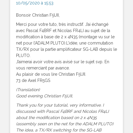
10/05/2020 à 15:53
Bonsoir Christian F5UII,
Merci pour votre tuto, très instructif. J’ai échangé
avec Pascal F4BRF et Nicolas FR4LI au sujet de la
modification à base de 2 x 4N35 (montage vu sur le
net pour l’ADALM PLUTO).L’idée, une commutation
TX/RX pour la partie amplificateur SG-LAB depuis le
PLUTO.
J’aimerai avoir votre avis avisé sur le sujet svp. En
vous remerciant par avance.
Au plaisir de vous lire Christian F5UII.
73 de Axel FR5GS
(Translation)
Good evening Christian F5UII,
Thank you for your tutorial, very informative. I
discussed with Pascal F4BRF and Nicolas FR4LI
about the modification based on 2 x 4N35
(assembly seen on the net for the ADALM PLUTO)
The idea, a TX/RX switching for the SG-LAB