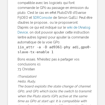
compatible avec les logiciels qui font
commande le GP0 au passage en émission du
pluto. C’est le cas en effet PlutoDVB d’Evarise
F5OEO et
SDRConsole
de Simon G4ELI. Peut être
d’autres le propose… ou le proposeront.
D’après ce qui est indiqué sur le
wiki de l’Analog
Device
, on doit pouvoir ajouter cette instruction
(entre autres lignes) pour ajouter la commande
automatique de la voie GP0.
iio_attr -a -D ad9361-phy adi,gpo0-
slave-tx-enable 1
Bons essais. N’hésitez pas à partager vos
conclusions ici.
73 Christian
(Translation)
Hello, Rudy,
The board exploits the state change of channel
GP0, and GP1 which locks the switch to transmit
when the Pluto starts (GP1 active at the same
time as GP0 at start up). It is compatible with