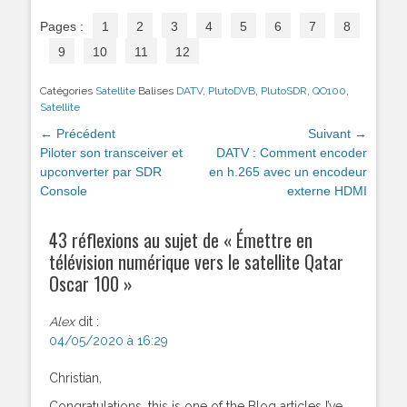
Pages :
1
2
3
4
5
6
7
8
9
10
11
12
Catégories
Satellite
Balises
DATV
,
PlutoDVB
,
PlutoSDR
,
QO100
,
Satellite
Navigation
← Précédent
Suivant →
de
Article
Piloter son transceiver et
Article
DATV : Comment encoder
précédent :
upconverter par SDR
suivant :
en h.265 avec un encodeur
l’article
Console
externe HDMI
43 réflexions au sujet de «
Émettre en
télévision numérique vers le satellite Qatar
Oscar 100
»
Alex
dit :
04/05/2020 à 16:29
Christian,
Congratulations, this is one of the Blog articles I’ve