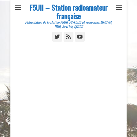
F5UII – Station radioamateur
française
Présentation de la station F5UII, FY/F5UII et ressources MMDVM,
DMR, SvxLink, QO100
Twitter
Feed
YouTube