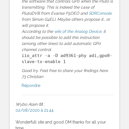
the software that controls GP0 when the Pluto is
transmitting. This is indeed the case of
PlutoDVB from Evarise F5OEO and
SDRConsole
from Simon G4ELI. Maybe others propose it… or
will propose it.
According to the
wiki of the Analog Device
, it
should be possible to add this instruction
(among other lines) to add automatic GP0
channel control.
iio_attr -a -D ad9361-phy adi,gpo0-
slave-tx-enable 1
Good try. Feel free to share your findings here.
73 Christian
Répondre
Wybo Alain
dit :
02/08/2020 à 21:44
Wonderfull site and good OM thanks for all your
time