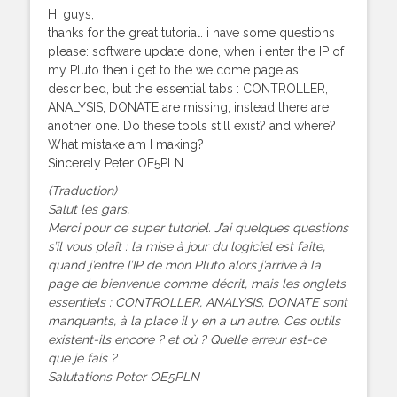
Hi guys,
thanks for the great tutorial. i have some questions
please: software update done, when i enter the IP of
my Pluto then i get to the welcome page as
described, but the essential tabs : CONTROLLER,
ANALYSIS, DONATE are missing, instead there are
another one. Do these tools still exist? and where?
What mistake am I making?
Sincerely Peter OE5PLN
(Traduction)
Salut les gars,
Merci pour ce super tutoriel. J’ai quelques questions
s’il vous plaît : la mise à jour du logiciel est faite,
quand j’entre l’IP de mon Pluto alors j’arrive à la
page de bienvenue comme décrit, mais les onglets
essentiels : CONTROLLER, ANALYSIS, DONATE sont
manquants, à la place il y en a un autre. Ces outils
existent-ils encore ? et où ? Quelle erreur est-ce
que je fais ?
Salutations Peter OE5PLN