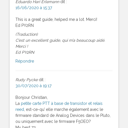
Eduardo Hari Erlemann
dit :
16/06/2020 à 15:37
This is a great guide, helped me a lot. Merci!
Ed PY2RN
(Traduction)
C’est un excellent guide, qui m’a beaucoup aidé.
Merci !
Ed PY2RN
Répondre
Rudy Pycke
dit :
30/07/2020 à 19:17
Bonjour Christian,
La
petite carte PTT à base de transistor et relais
reed
, est-ce-qu’ elle marche également avec le
firmware standard de Analog Devices dans le Pluto,
ou uniquement avec le firmware F5OEO?
My best 73