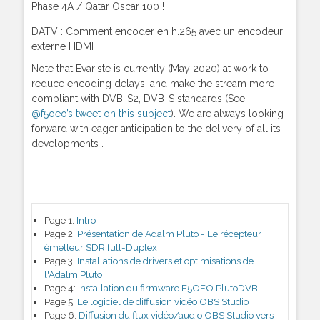
Phase 4A / Qatar Oscar 100 !
DATV : Comment encoder en h.265 avec un encodeur
externe HDMI
Note that Evariste is currently (May 2020) at work to
reduce encoding delays, and make the stream more
compliant with DVB-S2, DVB-S standards (See
@f5oeo’s tweet on this subject
). We are always looking
forward with eager anticipation to the delivery of all its
developments .
Page 1:
Intro
Page 2:
Présentation de Adalm Pluto - Le récepteur
émetteur SDR full-Duplex
Page 3:
Installations de drivers et optimisations de
l'Adalm Pluto
Page 4:
Installation du firmware F5OEO PlutoDVB
Page 5:
Le logiciel de diffusion vidéo OBS Studio
Page 6:
Diffusion du flux vidéo/audio OBS Studio vers