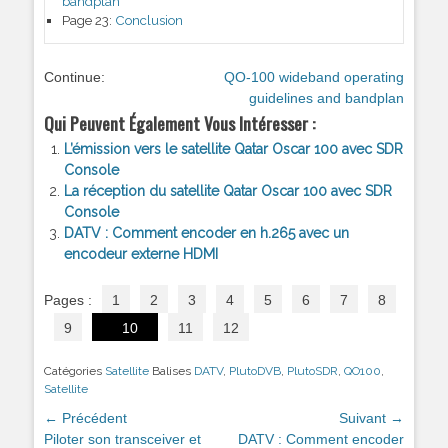
bandplan
Page 23:
Conclusion
Continue:
QO-100 wideband operating
guidelines and bandplan
Qui Peuvent Également Vous Intéresser :
L’émission vers le satellite Qatar Oscar 100 avec SDR
Console
La réception du satellite Qatar Oscar 100 avec SDR
Console
DATV : Comment encoder en h.265 avec un
encodeur externe HDMI
Pages :
1
2
3
4
5
6
7
8
9
10
11
12
Catégories
Satellite
Balises
DATV
,
PlutoDVB
,
PlutoSDR
,
QO100
,
Satellite
Navigation
← Précédent
Suivant →
de
Article
Piloter son transceiver et
Article
DATV : Comment encoder