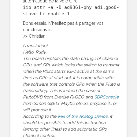
automatique de la voie GP0.
iio_attr -a -D ad9361-phy adi,gpo0-
slave-tx-enable 1
Bons essais. N’hésitez pas à partager vos
conclusions ici.
73 Christian
(Translation)
Hello, Rudy,
The board exploits the state change of channel
GP0, and GP1 which locks the switch to transmit
when the Pluto starts (GP1 active at the same
time as GP0 at start up). It is compatible with
the software that controls GP0 when the Pluto is
transmitting. This is indeed the case of
PlutoDVB from Evarise F5OEO and
SDRConsole
from Simon G4ELI. Maybe others propose it… or
will propose it.
According to the
wiki of the Analog Device
, it
should be possible to add this instruction
(among other lines) to add automatic GP0
channel control.