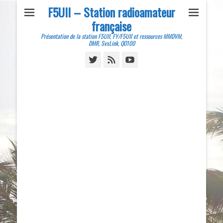
F5UII – Station radioamateur
française
Présentation de la station F5UII, FY/F5UII et ressources MMDVM,
DMR, SvxLink, QO100
Twitter
Feed
YouTube