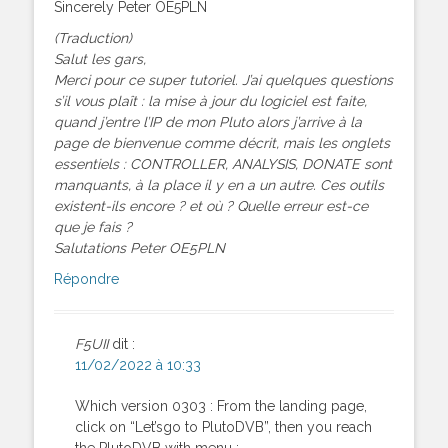
Sincerely Peter OE5PLN
(Traduction)
Salut les gars,
Merci pour ce super tutoriel. J’ai quelques questions
s’il vous plaît : la mise à jour du logiciel est faite,
quand j’entre l’IP de mon Pluto alors j’arrive à la
page de bienvenue comme décrit, mais les onglets
essentiels : CONTROLLER, ANALYSIS, DONATE sont
manquants, à la place il y en a un autre. Ces outils
existent-ils encore ? et où ? Quelle erreur est-ce
que je fais ?
Salutations Peter OE5PLN
Répondre
F5UII
dit :
11/02/2022 à 10:33
Which version 0303 : From the landing page,
click on “Let’sgo to PlutoDVB”, then you reach
the PlutoDVB with menu :