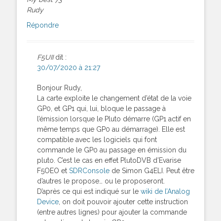
Rudy
Répondre
F5UII
dit :
30/07/2020 à 21:27
Bonjour Rudy,
La carte exploite le changement d’état de la voie
GP0, et GP1 qui, lui, bloque le passage à
l’émission lorsque le Pluto démarre (GP1 actif en
même temps que GP0 au démarrage). Elle est
compatible avec les logiciels qui font
commande le GP0 au passage en émission du
pluto. C’est le cas en effet PlutoDVB d’Evarise
F5OEO et
SDRConsole
de Simon G4ELI. Peut être
d’autres le propose… ou le proposeront.
D’après ce qui est indiqué sur le
wiki de l’Analog
Device
, on doit pouvoir ajouter cette instruction
(entre autres lignes) pour ajouter la commande