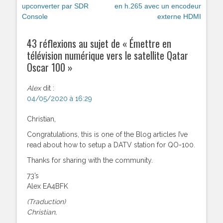
précédent :
upconverter par SDR
suivant :
en h.265 avec un encodeur
l’article
Console
externe HDMI
43 réflexions au sujet de «
Émettre en
télévision numérique vers le satellite Qatar
Oscar 100
»
Alex
dit :
04/05/2020 à 16:29
Christian,
Congratulations, this is one of the Blog articles I’ve
read about how to setup a DATV station for QO-100.
Thanks for sharing with the community.
73’s
Alex EA4BFK
(Traduction)
Christian,